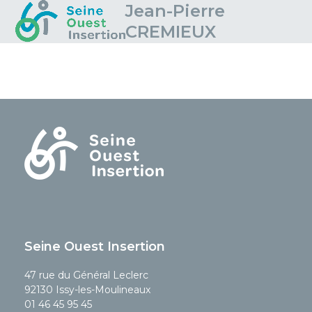
Skip
Jean-Pierre
Open
Close
to
CREMIEUX
mobile
mobile
content
menu
menu
Seine Ouest Insertion
47 rue du Général Leclerc
92130 Issy-les-Moulineaux
01 46 45 95 45