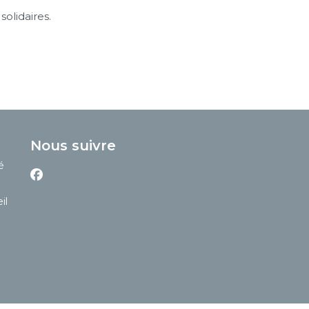
olidaires.
Nous suivre
é
Facebook
il