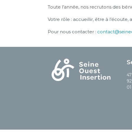
Toute l’année, nos recrutons des bénév
Votre rôle : accueillir, être à l’écoute, 
Pour nous contacter :
contact@seineo
S
47
92
01