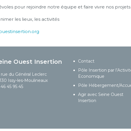
oles pour rejoindre notre équipe et faire vivre nos projets s
animer les lieux, les activités
uestinsertion.org
eine Ouest Insertion
Contact
Pôle Insertion par l’Activit
 rue du Général Leclerc
Economique
130 Issy-les-Moulineaux
Pôle Hébergement/Accue
 46 45 95 45
Agir avec Seine Ouest
Insertion