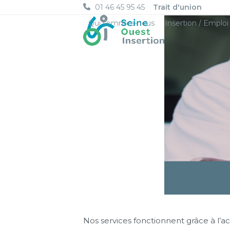
Skip
01 46 45 95 45
Trait d'union
to
Qui sommes-nous
Insertion / Emploi
content
Nos services fonctionnent grâce à l’a