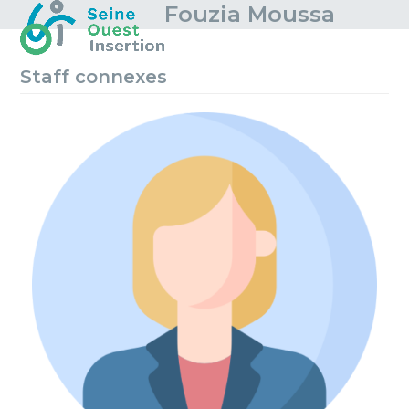
Skip
Fouzia Moussa
Open
Close
to
mobile
mobile
content
menu
menu
Staff connexes